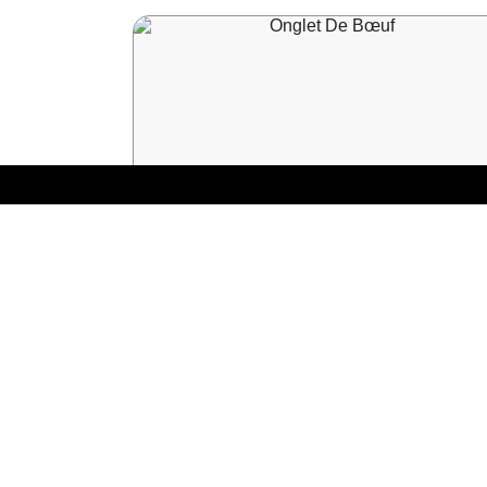
Onglet De Bœuf
14,99
€
LIRE LA SUITE