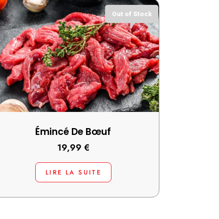
Out of Stock
Émincé De Bœuf
19,99
€
LIRE LA SUITE