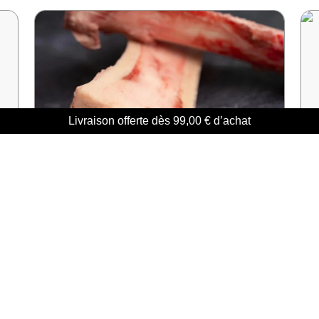
Livraison offerte dès
99,00
€
d’achat
Os À Moëlle
3,99
€
LIRE LA SUITE