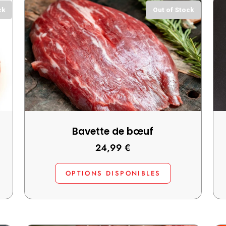
ck
Out of Stock
Bavette de bœuf
24,99
€
OPTIONS DISPONIBLES