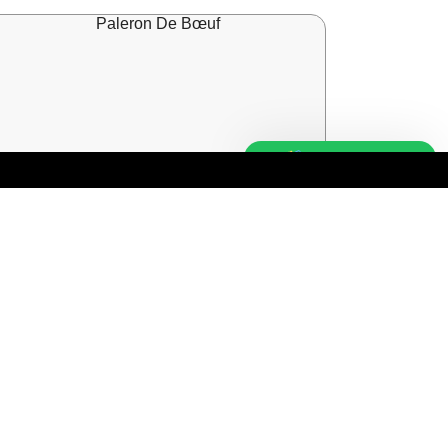
Besoin d'aide ?
Paleron De Bœuf
15,99
€
LIRE LA SUITE