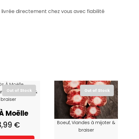
 livrée directement chez vous avec fiabilité
Out of Stock
Out of Stock
andes à mijoter &
braiser
À Moëlle
Boeuf, Viandes à mijoter &
3,99
€
braiser