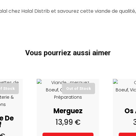
l chez Halal Distrib et savourez cette viande de qualité,
Vous pourriez aussi aimer
of Stock
Out of Stock
Boeuf, Charcuterie &
Boeuf, Vi
terie &
Préparations
ons
Merguez
Os 
e De
13,99
€
f