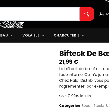
M
NEAU
VOLAILLE
CHARCUTERIE
Bifteck De B
21,99
€
Le bifteck de bœuf
est une
face interne. Qui n’a jama
Chez
Halal Distrib
, vous p
l’agrémenter, par exemple
Soit 21.99€ le Kilo
Catégories
Boeuf
,
Steaks & 