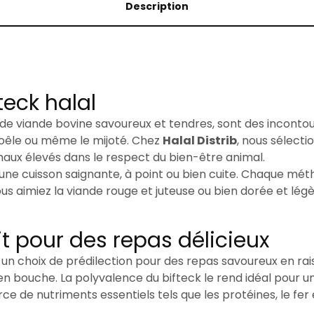
Description
teck halal
de viande bovine savoureux et tendres, sont des incontour
a poêle ou même le mijoté. Chez
Halal Distrib
, nous sélect
maux élevés dans le respect du bien-être animal.
 une cuisson saignante, à point ou bien cuite. Chaque mé
s aimiez la viande rouge et juteuse ou bien dorée et légè
ait pour des repas délicieux
 choix de prédilection pour des repas savoureux en rais
en bouche. La polyvalence du bifteck le rend idéal pour u
 de nutriments essentiels tels que les protéines, le fer e