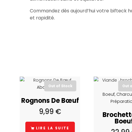
Commandez dès aujourd’hui votre bifteck hala
et rapidité.
Out of Stock
Out 
Abats, Boeuf
Boeuf, Charcu
Rognons De Bœuf
Préparati
9,99
€
Brochett
Boeu
LIRE LA SUITE