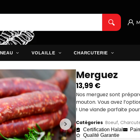
M
NEAU
VOLAILLE
CHARCUTERIE
Merguez
13,99
€
Nos
merguez
sont prépar
mouton
. Vous avez l’
optio
! Une
viande
parfaite
pou
Catégories
Boeuf
,
Charcute
Certification Halal
Paim
Qualité Garantie