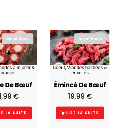
Out of Stock
Out of Stock
andes à mijoter &
Boeuf, Viandes hachées &
braiser
émincés
e De Bœuf
Émincé De Bœuf
11,99
€
19,99
€
RE LA SUITE
LIRE LA SUITE