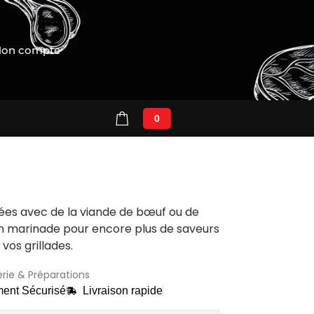
on compte
0
ées avec de la
viande de bœuf ou de
n marinade
pour encore
plus de saveurs
r
vos grillades
.
rie & Préparations
ent Sécurisé
Livraison rapide