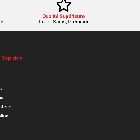
Qualité Supérieure
ée
Frais, Sains, Premium
s Rapides
le
au
uterie
tion