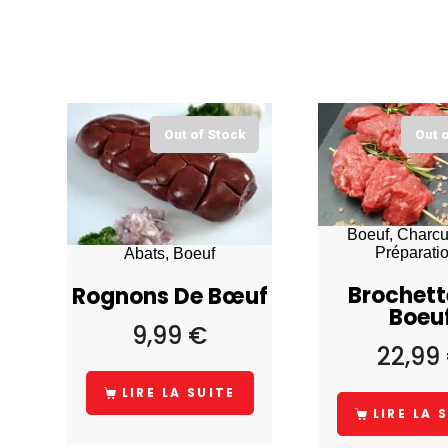
Out of Stock
Out 
Boeuf, Charcu
Préparati
Abats, Boeuf
Brochett
Rognons De Bœuf
Boeu
9,99
€
22,99
LIRE LA SUITE
LIRE LA 