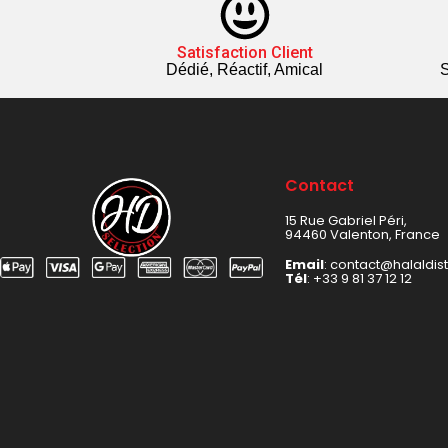
Satisfaction Client
Dédié, Réactif, Amical
S
Contact
15 Rue Gabriel Péri,
94460 Valenton, France
Email
: contact@halaldis
Tél
:
+33 9 81 37 12 12