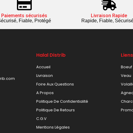
Paiements sécurisés
Livraison Rapide
écurisé, Fiable, Protégé
Rapide, Fiable, Sécuris
Halal Distrib
Lien
Accueil
Boeuf
Livraison
Veau
trib.com
Foire Aux Questions
Volail
A Propos
Agne
Politique De Confidentialité
Charc
Politique De Retours
Promo
C.G.V
Mentions Légales