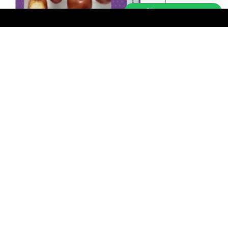
Besoin d'aide ?
Poppies – Choux chocolat 200g
2,99
€
LIRE LA SUITE