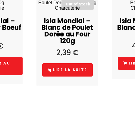
Out of Stock
ie
Charcuterie
C
ial –
Isla Mondial –
Isla
r Boeuf
Blanc de Poulet
Blanc
Dorée au Four
120g
€
2,39
€
R AU
LI
R
LIRE LA SUITE