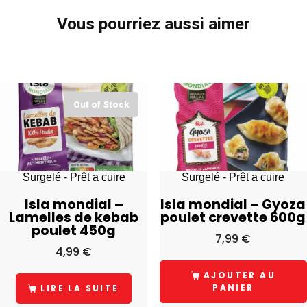
Vous pourriez aussi aimer
Out of Stock
Surgelé - Prêt a cuire
Surgelé - Prêt a cuire
Isla mondial –
Isla mondial – Gyoza
Lamelles de kebab
poulet crevette 600g
poulet 450g
7,99
€
4,99
€
AJOUTER AU
PANIER
LIRE LA SUITE