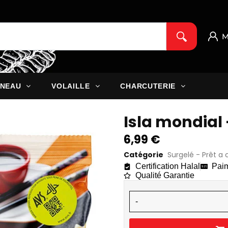
M
NEAU
VOLAILLE
CHARCUTERIE
Isla mondial
6,99
€
Catégorie
Surgelé - Prêt a 
Certification Halal
Paim
Qualité Garantie
-