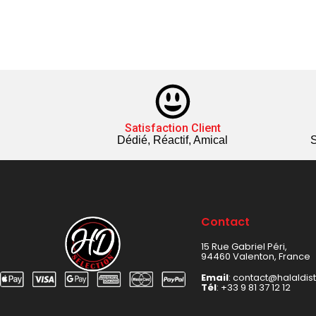
Satisfaction Client
Dédié, Réactif, Amical
S
Contact
15 Rue Gabriel Péri,
94460 Valenton, France
Email
: contact@halaldis
Tél
:
+33 9 81 37 12 12