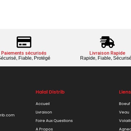
Paiements sécurisés
Livraison Rapide
écurisé, Fiable, Protégé
Rapide, Fiable, Sécuris
Halal Distrib
Lien
Accueil
Boeuf
Livraison
Veau
trib.com
Foire Aux Questions
Volail
A Propos
Agne