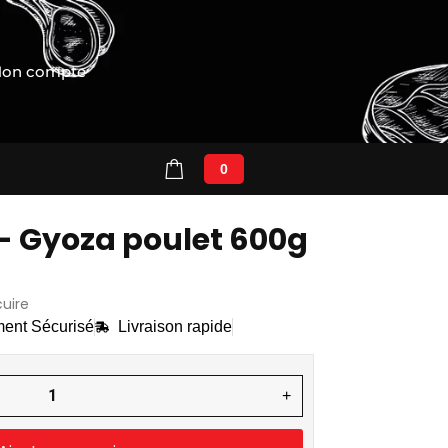
on compte
0
 - Gyoza poulet 600g
cuire
ent Sécurisé
Livraison rapide
+