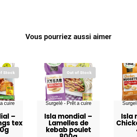
Vous pourriez aussi aimer
of Stock
Out of Stock
a cuire
Surgelé - Prêt a cuire
Surgelé
ial –
Isla mondial –
Isla
ngs tex
Lamelles de
Chick
00g
kebab poulet
800g