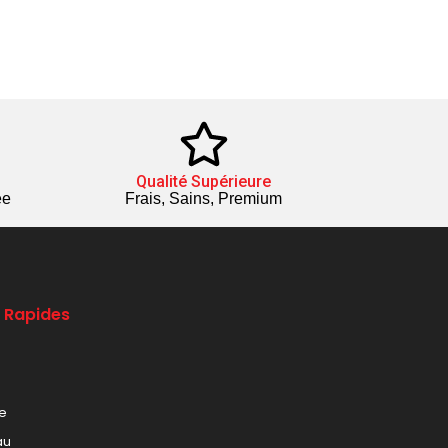
Qualité Supérieure
ée
Frais, Sains, Premium
s Rapides
le
au