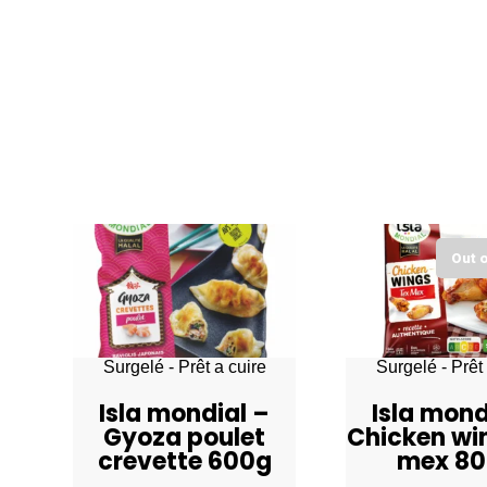
Out 
Surgelé - Prêt a cuire
Surgelé - Prêt 
Isla mondial –
Isla mond
Gyoza poulet
Chicken wi
crevette 600g
mex 8