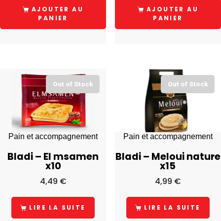
AJOUTER AU
AJOUTER AU
PANIER
PANIER
Out of Stock
Out of Stock
Pain et accompagnement
Pain et accompagnement
Bladi – El msamen
Bladi – Meloui nature
x10
x15
4,49
€
4,99
€
LIRE LA SUITE
LIRE LA SUITE