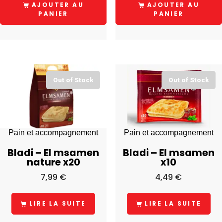
AJOUTER AU
AJOUTER AU
PANIER
PANIER
Out of Stock
Out of Stock
Pain et accompagnement
Pain et accompagnement
Bladi – El msamen
Bladi – El msamen
nature x20
x10
7,99
€
4,49
€
LIRE LA SUITE
LIRE LA SUITE