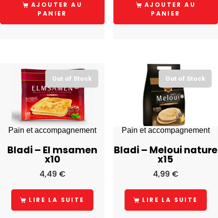
AJOUTER AU
AJOUTER AU
PANIER
PANIER
Out of Stock
Out of Stock
Pain et accompagnement
Pain et accompagnement
Bladi – El msamen
Bladi – Meloui nature
x10
x15
4,49
€
4,99
€
LIRE LA SUITE
LIRE LA SUITE