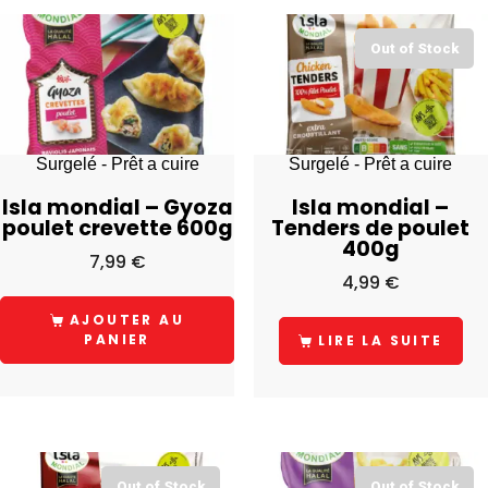
Out of Stock
Surgelé - Prêt a cuire
Surgelé - Prêt a cuire
Isla mondial – Gyoza
Isla mondial –
poulet crevette 600g
Tenders de poulet
400g
7,99
€
4,99
€
AJOUTER AU
PANIER
LIRE LA SUITE
Out of Stock
Out of Stock