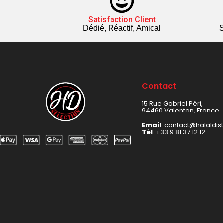
Satisfaction Client
Dédié, Réactif, Amical
S
Contact
15 Rue Gabriel Péri,
94460 Valenton, France
Email
: contact@halaldis
Tél
:
+33 9 81 37 12 12