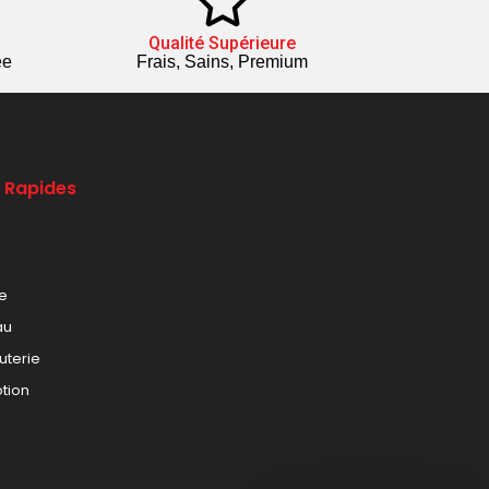
Qualité Supérieure
ée
Frais, Sains, Premium
s Rapides
le
au
uterie
tion