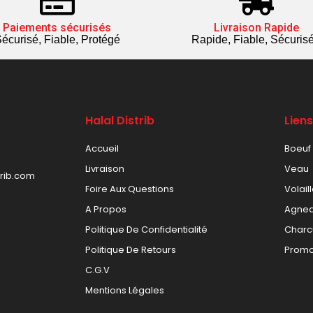
Paiements sécurisés
Livraison Rapide
écurisé, Fiable, Protégé
Rapide, Fiable, Sécuris
Halal Distrib
Lien
Accueil
Boeuf
Livraison
Veau
trib.com
Foire Aux Questions
Volail
A Propos
Agne
Politique De Confidentialité
Charc
Politique De Retours
Promo
C.G.V
Mentions Légales