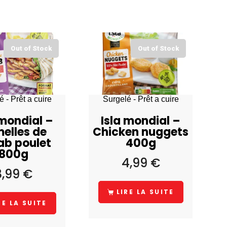
Out of Stock
Out of Stock
 - Prêt a cuire
Surgelé - Prêt a cuire
 mondial –
Isla mondial –
elles de
Chicken nuggets
ab poulet
400g
800g
4,99
€
8,99
€
LIRE LA SUITE
RE LA SUITE