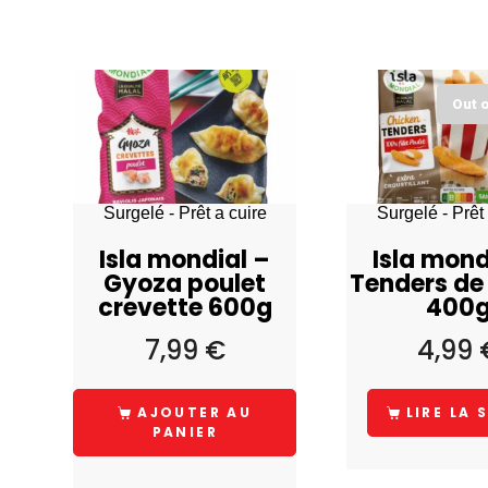
Out 
Surgelé - Prêt a cuire
Surgelé - Prêt 
Isla mondial –
Isla mond
Gyoza poulet
Tenders de
crevette 600g
400
7,99
€
4,99
AJOUTER AU
LIRE LA 
PANIER