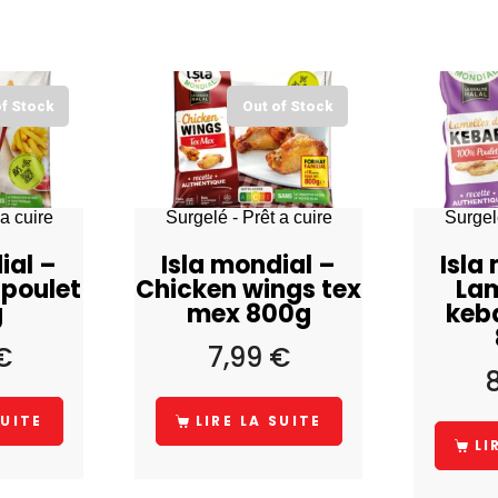
of Stock
Out of Stock
a cuire
Surgelé - Prêt a cuire
Surgelé
ial –
Isla mondial –
Isla
 poulet
Chicken wings tex
Lam
g
mex 800g
keb
€
7,99
€
SUITE
LIRE LA SUITE
LI