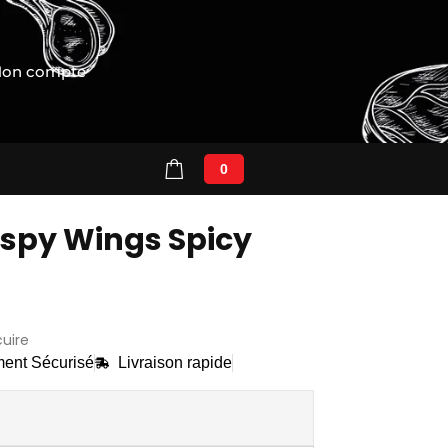
on compte
0
spy Wings Spicy
cuire
ent Sécurisé
Livraison rapide