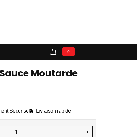
on compte
0
 Sauce Moutarde
ent Sécurisé
Livraison rapide
+