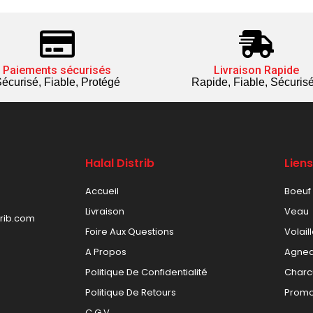
Paiements sécurisés
Livraison Rapide
écurisé, Fiable, Protégé
Rapide, Fiable, Sécuris
Halal Distrib
Lien
Accueil
Boeuf
Livraison
Veau
trib.com
Foire Aux Questions
Volail
A Propos
Agne
Politique De Confidentialité
Charc
Politique De Retours
Promo
C.G.V