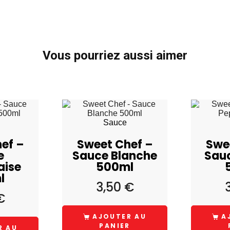
Vous pourriez aussi aimer
Sauce
ef –
Sweet Chef –
Swe
e
Sauce Blanche
Sau
aise
500ml
l
3,50
€
€
AJOUTER AU
A
PANIER
R AU