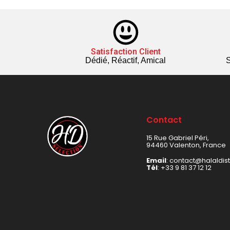
Satisfaction Client
Dédié, Réactif, Amical
S
Contact
15 Rue Gabriel Péri,
94460 Valenton, France
Email
: contact@halaldis
Tél
:
+33 9 81 37 12 12