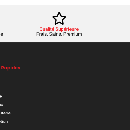
Qualité Supérieure
ée
Frais, Sains, Premium
s Rapides
le
au
uterie
tion